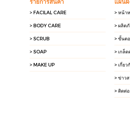
รายการสินค้า
แผนผั
> FACILAL CARE
> หน้าห
> BODY CARE
> ผลิตภ
> SCRUB
> ขั้น
> SOAP
> เกล็ด
> MAKE UP
> เกี่ยว
> ข่าว
> ติดต่