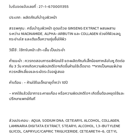
ใบรับจดแจ้งเลขที่ : 27-1-6700011355
ประเภท : ผลิตภัณฑ์บำรุงผิวหน้า
สรรพคุณ : ครีมบำรุงผิวหน้า อุดมด้วย GINSENG EXTRACT ผสมผสาน
ระหว่าง NIACINAMIDE, ALPHA-ARBUTIN และ COLLAGEN ช่วยให้ผิวแลดู
กระจ่างใส และเติมเต็มความชุ่มชื้นให้ผิว
วิธีใช้ : ใช้ทาใบหน้า เช้า-เย็น เป็นประจำ
คำแนะนำ : ควรทดสอบการแพ้ก่อนใช้ แตะผลิตภัณฑ์เล็กน้อยทาหลังใบหู ติดต่อ
กัน 3 วัน หากเกิดความผิดปกติใดๆเกิดขึ้นห้ามใช้เด็ดขาด **หากเป็นคนแพ้ง่าย
ควรหลีกเลี่ยงและระมัดระวังอยู่เสมอ
คำเตือน : - ห้ามใช้ในเด็กอายุต่ำกว่า 10ปี
- หากใช้แล้วมีอาการระคายเคือง หรือความผิดปกติใดๆ เกิดขึ้นต้องหยุดใช้และ
ปรึกษาแพทย์ทันที
ส่วนประกอบ : AQUA, SODIUM DNA, CETEARYL ALCOHOL, COLLAGEN,
LAMINARIA DIGITATA EXTRACT, STEARYL ALCOHOL, 1,3-BUTYLENE
GLYCOL, CAPRYLIC/CAPRIC TRIGLYCERIDE, CETEARETH-6, CETYL