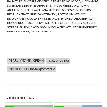
PALMITATE, GLYCERIN, GLYCERYL STEARATE, KOJIC ACID, NIACINAMIDE,
SORBITAN STEARATE, ARGANIA SPINOSA KERNEL OIL, ALPHA-
ARBUTIN, CORYLUS AVELLANA SEED OIL, GLYCOSPHINGOLIPIDS,
PEARL EXTRACT, PHENOXYETHANOL, POTASSIUM AZELOYL
DIGLYCINATE, ROSA CANINA SEED OIL, ETHYLHEXYLGLYCERIN, 1,2-
HEXANEDIOL, TOCOPHERYL ACETATE, ECTOIN, HYDROLYZED CORN
STARCH, SALICYLIC ACID, SODIUM POLYACRYLATE, COCAMIDOPROPYL
DIMETHYLAMINE, DISODIUM EDTA
PEARL VITAMIN CREAM
ครีมไข่มุกวิตามิน
มาตังคอสเมติก matangcosmetic
สินค้าเกี่ยวข้อง