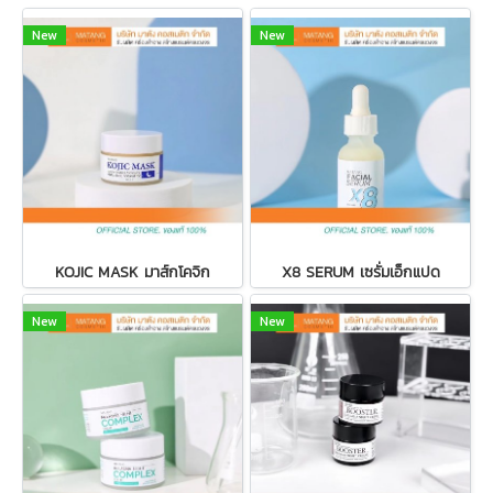
New
New
KOJIC MASK มาส์กโคจิก
X8 SERUM เซรั่มเอ็กแปด
New
New