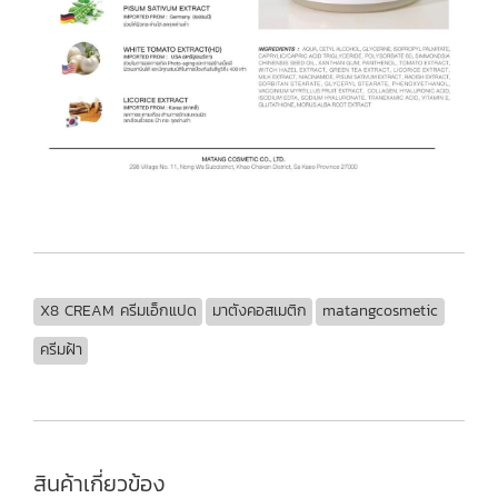
X8 CREAM ครีมเอ็กแปด
มาตังคอสเมติก
matangcosmetic
ครีมฝ้า
สินค้าเกี่ยวข้อง