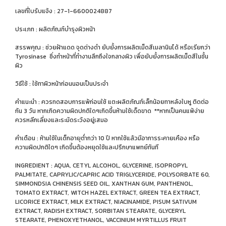
เลขที่ใบรับแจ้ง : 27-1-6600024887
ประเภท : ผลิตภัณฑ์บำรุงผิวหน้า
สรรพคุณ : ช่วยฝ้าแดด จุดด่างดำ ยับยั้งการผลิตเม็ดสีเมลานินได้ หรือเรียกว่า
Tyrosinase ซึ่งทำหน้าที่ทำงานลึกถึงใจกลางผิว เพื่อยับยั้งการผลิตเม็ดสีในชั้น
ผิว
วิธีใช้ : ใช้ทาผิวหน้าก่อนนอนเป็นประจำ
คำแนะนำ : ควรทดสอบการแพ้ก่อนใช้ แตะผลิตภัณฑ์เล็กน้อยทาหลังใบหู ติดต่อ
กัน 3 วัน หากเกิดความผิดปกติใดๆเกิดขึ้นห้ามใช้เด็ดขาด **หากเป็นคนแพ้ง่าย
ควรหลีกเลี่ยงและระมัดระวังอยู่เสมอ
คำเตือน : ห้ามใช้ในเด็กอายุต่ำกว่า 10 ปี หากใช้แล้วมีอาการระคายเคือง หรือ
ความผิดปกติใดๆ เกิดขึ้นต้องหยุดใช้และปรึกษาแพทย์ทันที
INGREDIENT : AQUA, CETYL ALCOHOL, GLYCERINE, ISOPROPYL
PALMITATE, CAPRYLIC/CAPRIC ACID TRIGLYCERIDE, POLYSORBATE 60,
SIMMONDSIA CHINENSIS SEED OIL, XANTHAN GUM, PANTHENOL,
TOMATO EXTRACT, WITCH HAZEL EXTRACT, GREEN TEA EXTRACT,
LICORICE EXTRACT, MILK EXTRACT, NIACINAMIDE, PISUM SATIVUM
EXTRACT, RADISH EXTRACT, SORBITAN STEARATE, GLYCERYL
STEARATE, PHENOXYETHANOL, VACCINIUM MYRTILLUS FRUIT