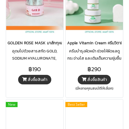
GOLDEN ROSE MASK มาส์กกุหลาบทองคำ
Apple Vitamin Cream ครีมวิตามินแอ
อุดมไปด้วยสารสกัด GOLD,
ครีมบำรุงผิวหน้า ช่วยให้ผิวแลดู
SODIUM HYALURONATE,
กระจ่างใส และเติมเต็มความชุ่มชื้น
ROSE DAMASCENA
ให้ผิว
฿190
฿290
ABSOLUTE และVITAMIN B3 ให้
สั่งซื้อสินค้า
สั่งซื้อสินค้า
ผิวแลดูกระจ่างใส เรียบเนียน และ
เติมเต็มความชุ่มชื้นให้ผิว
(มีหลายคุณสมบัติให้เลือก)
New
Best Seller