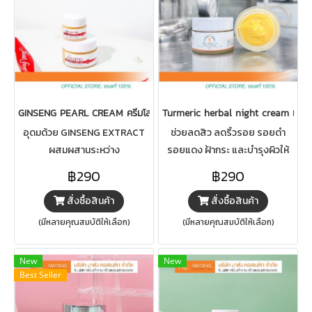
GINSENG PEARL CREAM ครีมโสมไข่มุก
Turmeric herbal night cream เทอเม
อุดมด้วย GINSENG EXTRACT
ช่วยลดสิว ลดริ้วรอย รอยดำ
ผสมผสานระหว่าง
รอยแดง ฝ้ากระ และบำรุงผิวให้
NIACINAMIDE, ALPHA-
นุ่ม ชุ่มชื่น อิ่มฟูผิวขาวกระจ่างใส
฿290
฿290
ARBUTIN และ COLLAGEN ช่วย
อย่างเป็นธรรมชาติเหมาะสำหรับ
สั่งซื้อสินค้า
สั่งซื้อสินค้า
ให้ผิวแลดูกระจ่างใส และเติมเต็ม
ผลิตภัณฑ์บำรุงผิว
ความชุ่มชื้นให้ผิว
(มีหลายคุณสมบัติให้เลือก)
(มีหลายคุณสมบัติให้เลือก)
New
New
Best Seller