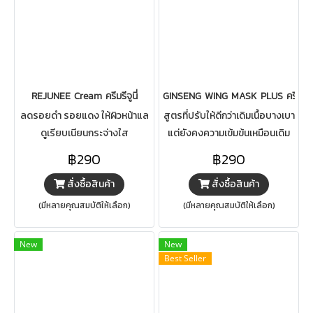
REJUNEE Cream ครีมรีจูนี่
GINSENG WING MASK PLUS ครีมโสม ว
ลดรอยดำ รอยแดง ให้ผิวหน้าแล
สูตรที่ปรับให้ดีกว่าเดิมเนื้อบางเบา
ดูเรียบเนียนกระจ่างใส
แต่ยังคงความเข้มข้นเหมือนเดิม
฿290
฿290
สั่งซื้อสินค้า
สั่งซื้อสินค้า
(มีหลายคุณสมบัติให้เลือก)
(มีหลายคุณสมบัติให้เลือก)
New
New
Best Seller