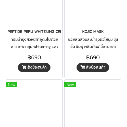
PEPTIDE PERU WHITENING CREAM เปปไทด์ เปรู ไวท์เทนนิ่ง ครีม
KOJIC MASK
ครีมบำรุงผิวหน้าที่อุดมไปด้วย
ช่วยลดสิวและบำรุงผิวให้นุ่ม ชุ่ม
สารสกัดกลุ่ม whitening และ
ชื่น อิ่มฟู ผลิตภัณฑ์นี้สามารถ
กลุ่ม Moisturizing ที่ช่วยบำรุงให้
ยับยั้งการทำงานของไทโรซิเนส
฿690
฿690
ผิวขาวกระจ่างใสอย่างเป็น
ช่วยปรับสภาพสีผิวให้ดูขาว
สั่งซื้อสินค้า
สั่งซื้อสินค้า
ธรรมชาติ
กระจ่างใส ลดกระ จุดด่างดำ
New
New