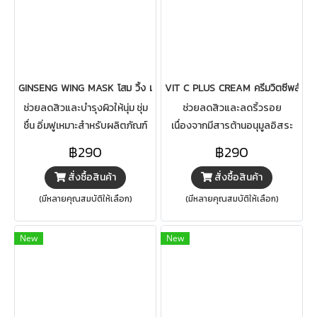
GINSENG WING MASK โสม วิ้ง มาส์ก
VIT C PLUS CREAM ครีมวิตซีพลัส
ช่วยลดสิวและบำรุงผิวให้นุ่ม ชุ่ม
ช่วยลดสิวและลดริ้วรอย
ชื่น อิ่มฟูเหมาะสำหรับผลิตภัณฑ์
เนื่องจากมีสารต้านอนุมูลอิสระ
บำรุงผิว นอกจากนี้ยังมีฤทธิ์ฆ่าเชื้อ
และช่วยให้ผิวกระจ่างใส
฿290
฿290
แบคทีเรียอ่อนๆ จึงช่วยลดการ
สั่งซื้อสินค้า
สั่งซื้อสินค้า
เกิดสิวได้ กระตุ้นการสร้าง
Elastin และ Collagen ใต้ผิวหนัง
(มีหลายคุณสมบัติให้เลือก)
(มีหลายคุณสมบัติให้เลือก)
ทำให้ผิวกระชับ เต่งตึงขึ้น
New
New